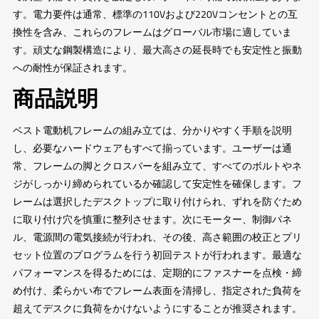
す。電力要件は通常、標準の110Vおよび220Vコンセントとの互
換性を含み、これらのフレームはグローバル市場に適していま
す。頑丈な鋼製構造により、最大高さの延長時でも安定性と振動
への耐性が保証されます。
商品説明
ベスト電動机フレームの組み立ては、分かりやすく手順を説明
し、必要なハードウェアもすべて揃っています。ユーザーは通
常、フレームの脚とクロスバーを組み立て、すべてのボルトやネ
ジがしっかり締められているか確認して安定性を確保します。フ
レームは選択したデスクトップに取り付けられ、ずれを防ぐため
に取り付け穴を慎重に整列させます。次にモーター、制御パネ
ル、電源間の電気接続が行われ、その後、高さ範囲の校正とプリ
セット位置のプログラムを行う初回テストが行われます。最適な
パフォーマンスを得るためには、定期的にファスナーを点検・締
め付け、柔らかい布でフレーム表面を清掃し、指定された負荷を
超えてデスクに負荷をかけないようにすることが推奨されます。