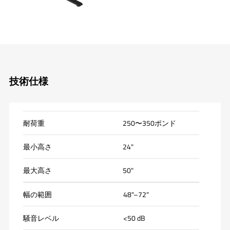
技術仕様
耐荷重
250〜350ポンド
最小高さ
24"
最大高さ
50"
幅の範囲
48"–72"
騒音レベル
<50 dB