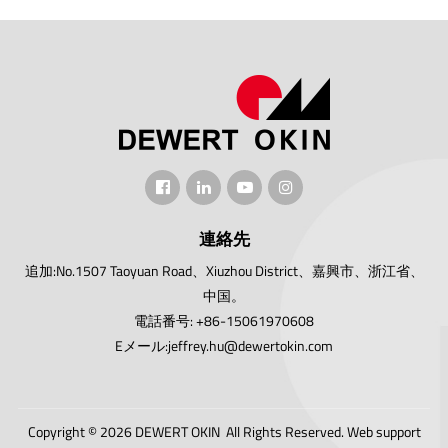
連絡先
追加:No.1507 Taoyuan Road、Xiuzhou District、嘉興市、浙江省、
中国。
電話番号: +86-15061970608
Eメール:jeffrey.hu@dewertokin.com
Copyright © 2026 DEWERT OKIN All Rights Reserved.
Web support