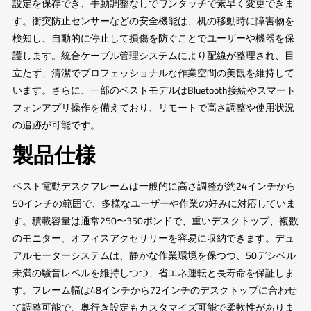
設定を保存でき、手動調整なしでワンタッチで素早く変更できま
す。衝突防止センサーなどの安全機能は、机の移動時に障害物を
検知し、自動的に停止して損傷を防ぐことでユーザーや機器を保
護します。統合ケーブル管理システムにより配線が整理され、目
立たず、清潔でプロフェッショナルな作業空間の美観を維持して
います。さらに、一部のベストモデルはBluetooth接続やスマート
フォンアプリ操作を備えており、リモートで高さ調整や使用状況
の追跡が可能です。
製品仕様
ベスト電動デスクフレームは一般的に高さ調整が約24インチから
50インチの範囲で、多様なユーザーや作業の好みに対応していま
す。積載容量は通常250〜350ポンドで、重いデスクトップ、複数
のモニター、オフィスアクセサリーを容易に収納できます。デュ
アルモーターシステムは、静かな作業環境を保つつ、50デシベル
未満の騒音レベルを維持しつつ、省エネ運転と長寿命を保証しま
す。フレーム幅は48インチから72インチのデスクトップに合わせ
て調整可能で、奥行き設定もカスタマイズ可能で柔軟性がありま