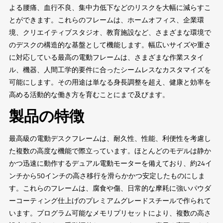
よる腰痛、血行不良、集中力低下などのリスクを大幅に減らすこ
とができます。これらのフレームは、ホームオフィス、企業環
境、クリエイティブスタジオ、教育施設など、さまざまな環境で
のデスクの構造的な基盤として機能します。幅広いサイズや重さ
に対応している最高の電動フレームは、さまざまな作業スタイ
ル、機器、人間工学的要件に合ったシームレスなカスタマイズを
可能にします。その用途は単なる身長調整を超え、健康と効率を
高める活動的な働き方を育むことにまで及びます。
製品の特徴
最高級の電動デスクフレームは、耐久性、性能、利便性を考慮し
た複数の高度な機能で際立っています。ほとんどのモデルは静か
かつ迅速に動作するデュアル電動モーターを備えており、約24イ
ンチから50インチの高さ移行を滑らかかつ安定したものにしま
す。これらのフレームは、腐食や傷、日常的な摩耗に強いパウダ
ーコーティング仕上げのプレミアムグレードスチールで作られて
います。プログラム可能なメモリプリセットにより、複数の高さ