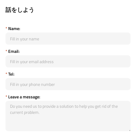
話をしよう
*
Name:
*
Email:
*
Tel:
*
Leave a message: