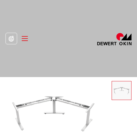
>
製品
>
スタンディングデスクフレーム

電動高さ調節可能なデスクDS3 3角度調整可能