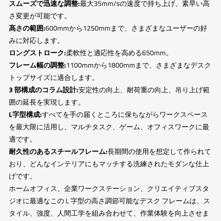
スムーズで迅速な調整:
最大35mm/sの速度で持ち上げ、素早い高
さ変更が可能です。
高さの範囲:
600mmから1250mmまで、さまざまなユーザーの好
みに対応します。
ロングストローク:
柔軟性と適応性を高める650mm。
フレーム幅の調整:
1100mmから1800mmまで、さまざまなデスク
トップサイズに適合します。
3 部構成のコラム設計:
安定性の向上、耐荷重の向上、吊り上げ範
囲の延長を実現します。
L字型構成:
すべてを手の届くところに保ちながらワークスペース
を最大限に活用し、マルチタスク、ゲーム、オフィスワークに最
適です。
耐久性のあるスチールフレーム:
長期間の使用を想定して作られて
おり、どんなインテリアにもマッチする洗練されたモダンな仕上
げです。
ホームオフィス、企業ワークステーション、クリエイティブスタ
ジオに最適なこの L 字型の高さ調節可能なデスク フレームは、ス
タイル、強度、人間工学を組み合わせて、作業体験を向上させま