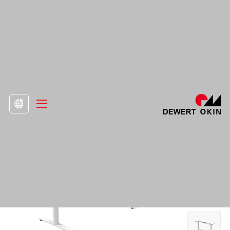
>
製品
>
スタンディングデスクフレーム

高さ調整可能な丸脚デスク