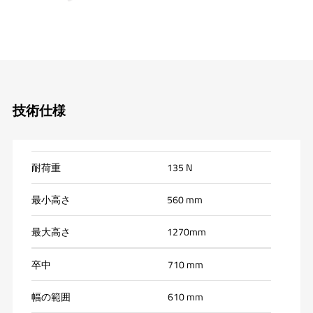
技術仕様
耐荷重
135 N
最小高さ
560 mm
最大高さ
1270mm
卒中
710 mm
幅の範囲
610 mm