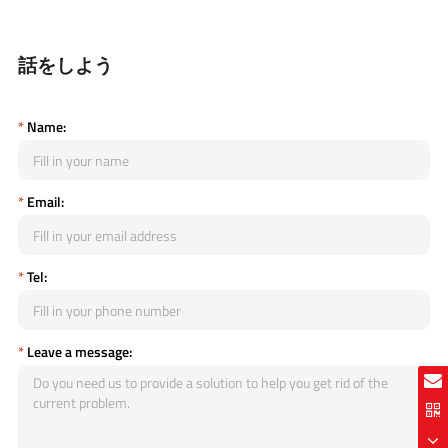
話をしよう
*
Name:
*
Email:
*
Tel:
*
Leave a message: