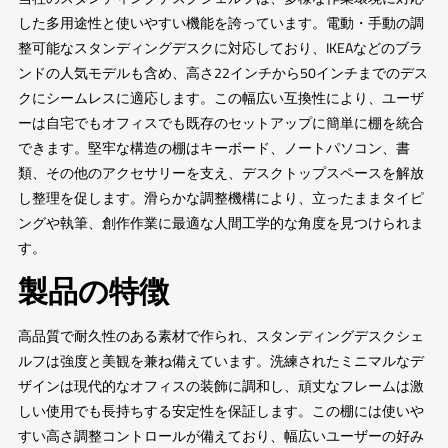
した多用途性と使いやすい機能を誇っています。電動・手動の調
整可能なスタンディングデスクに対応しており、IKEAなどのブラ
ンドの人気モデルも含め、高さ22インチから50インチまでのデス
クにシームレスに適応します。この幅広い互換性により、ユーザ
ーは自宅でもオフィスでも既存のセットアップに簡単に棚を統合
できます。堅牢な構造の棚はキーボード、ノートパソコン、書
類、その他のアクセサリーを支え、デスクトップスペースを解放
し整理を促します。滑らかな調整機構により、立ったままタイピ
ングや執筆、創作作業に最適な人間工学的な角度を見つけられま
す。
製品の特徴
高品質で耐久性のある素材で作られ、スタンディングデスクシェ
ルフは強度と美観を兼ね備えています。洗練されたミニマルなデ
ザインは現代的なオフィスの装飾に調和し、頑丈なフレームは激
しい使用でも長持ちする安定性を保証します。この棚には使いや
すい高さ調整コントロールが備えており、幅広いユーザーの好み