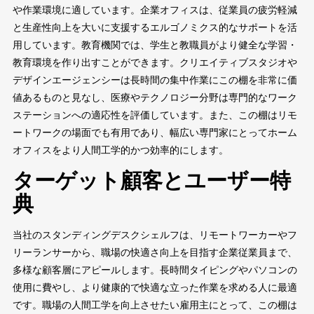
や作業環境に適しています。企業オフィスは、従業員の疲労軽減
と生産性向上を大いに支援するエルゴノミクス的なサポートを活
用しています。教育機関では、学生と教職員がより健全な学習・
教育環境を作り出すことができます。クリエイティブスタジオや
デザインエージェンシーは長時間の集中作業にこの棚を非常に価
値あるものと見なし、医療やテクノロジー分野は専門的なワーク
ステーションへの適応性を評価しています。また、この棚はリモ
ートワークの場面でも有用であり、幅広い専門家にとってホーム
オフィスをより人間工学的かつ効率的にします。
ターゲット顧客とユーザー特
典
当社のスタンディングデスクシェルフは、リモートワーカーやフ
リーランサーから、職場の快適さ向上を目指す企業従業員まで、
多様な顧客層にアピールします。長時間タイピングやパソコンの
使用に費やし、より健康的で快適な立った作業を求める人に最適
です。職場の人間工学を向上させたい雇用主にとって、この棚は