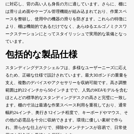
に対応し、背の高い人も身長の方に適しています。さらに、棚に
は滑り止め面やケーブル管理機能が組み込まれており、作業スペ
ースを整頓し、使用中の機器の滑りを防ぎます。これらの特徴に
より、棚は機能的であるだけでなく、あらゆるエルゴノミクスワ
ークステーションにとってスタイリッシュで実用的な装備となっ
ています。
包括的な製品仕様
スタンディングデスクシェルフは、多様なユーザーニーズに応え
るため、正確な仕様で設計されています。最大30ポンドの重量を
支え、複数のデバイスやアクセサリーを収納可能です。高さ調整
範囲は約22インチから50インチまでで、人気のIKEAモデルを含む
ほとんどの標準的なスタンディングデスクの高さと完璧に一致し
ます。棚の寸法は最適な作業スペース利用を重視しており、通常
幅約24インチ、奥行き12インチ程度で、キーボードやマウス、そ
の他の必需品を十分に収納できます。環境に優しい素材で作ら
れ、滑らかな仕上がりで、掃除やメンテナンスが容易で、日常使